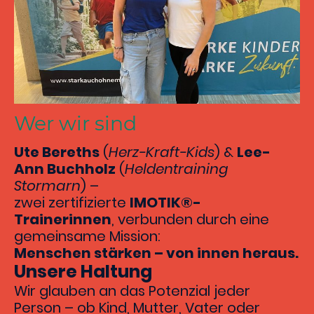
Wer wir sind
Ute Bereths
(
Herz-Kraft-Kids
) &
Lee-
Ann Buchholz
(
Heldentraining
Stormarn
) –
zwei zertifizierte
IMOTIK®-
Trainerinnen
, verbunden durch eine
gemeinsame Mission:
Menschen stärken – von innen heraus.
Unsere Haltung
Wir glauben an das Potenzial jeder
Person – ob Kind, Mutter, Vater oder