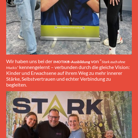
Wir haben uns bei der
von “
IMOTIK®-Ausbildung
Stark auch ohne
kennengelernt – verbunden durch die gleiche Vision:
Muckis“
Kinder und Erwachsene auf ihrem Weg zu mehr innerer
Stärke, Selbstvertrauen und echter Verbindung zu
begleiten.