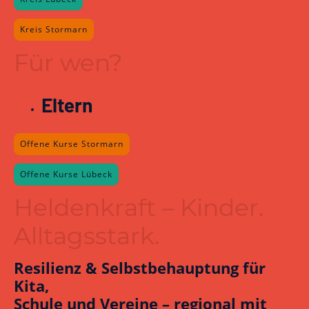
Kreis Stormarn
Für wen?
Eltern
Offene Kurse Stormarn
Offene Kurse Lübeck
Heldenkraft – Kinder.
Alltagsstark.
Resilienz & Selbstbehauptung für
Kita,
Schule und Vereine – regional mit