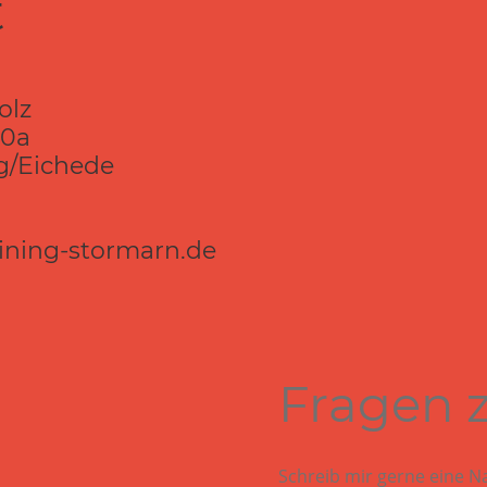
t
olz
20a
g/Eichede
ining-stormarn.de
Fragen z
Schreib mir gerne eine N