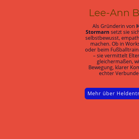
Lee-Ann B
Als Gründerin von
H
Stormarn
setzt sie sic
selbstbewusst, empath
machen. Ob in Works
oder beim Fußballtrain
– sie vermittelt Elt
gleichermaßen, wie
Bewegung, klarer Ko
echter Verbunden
Mehr über Heldentr