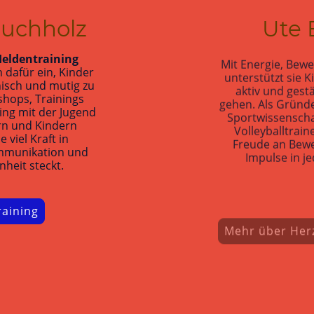
uchholz
Ute 
eldentraining
Mit Energie, Bew
h dafür ein, Kinder
unterstützt sie K
isch und mutig zu
aktiv und gest
hops, Trainings
gehen. Als Gründ
ing mit der Jugend
Sportwissenscha
ern und Kindern
Volleyballtraine
 viel Kraft in
Freude an Bew
mmunikation und
Impulse in j
heit steckt.
aining
Mehr über Herz