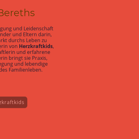
Bereths
egung und Leidenschaft
inder und Eltern darin,
ärkt durchs Leben zu
erin von
Herzkraftkids
,
ftlerin und erfahrene
rin bringt sie Praxis,
egung und lebendige
edes Familienleben.
kraftkids